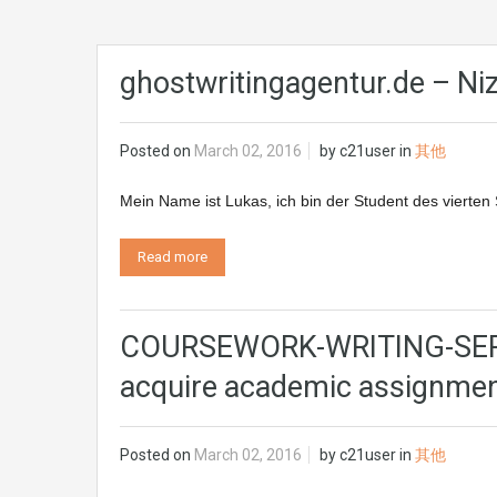
ghostwritingagentur.de – Ni
Posted on
March 02, 2016
by
c21user
in
其他
Mein Name ist Lukas, ich bin der Student des vierten 
Read more
COURSEWORK-WRITING-SERVI
acquire academic assignment
Posted on
March 02, 2016
by
c21user
in
其他