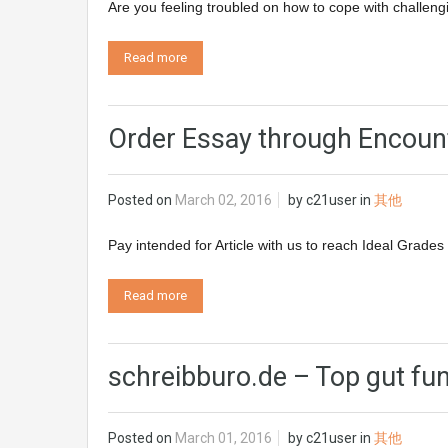
Are you feeling troubled on how to cope with challeng
Read more
Order Essay through Encount
Posted on
March 02, 2016
by
c21user
in
其他
Pay intended for Article with us to reach Ideal Grades
Read more
schreibburo.de – Top gut fu
Posted on
March 01, 2016
by
c21user
in
其他