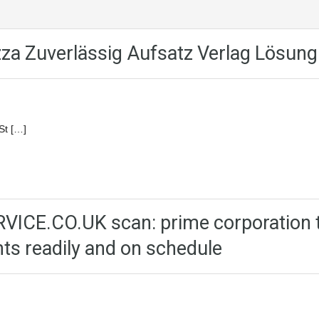
zza Zuverlässig Aufsatz Verlag Lösung
St […]
CE.CO.UK scan: prime corporation 
s readily and on schedule