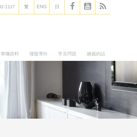
繁
ENG
日
82-1127
專欄資料
樓盤導向
常見問題
總裁的話