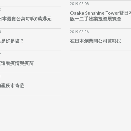
2019-05-08
3
Osaka Sunshine Tower
全日本最貴公寓每呎8萬港元
阪一二手物業投資展覽會
9
2019-02-26
跌是好是壞？
在日本創業開公司兼移民
7
運還看疫情與疫苗
1
動產疫市奇葩