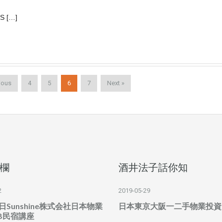
 S […]
ious
4
5
6
7
Next »
欄
酒井法子話你知
2
2019-05-29
6日Sunshine株式会社日本物業
日本東京大阪一二手物業投資
B民宿講座