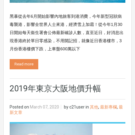
黑暴從去年6月開始影響內地旅客到港消費，今年新型冠狀病
毒襲港，影響全世界人士來港，經濟雪上加霜！從今年1月30
日開始每天衞生署會公佈最新確診人數，直至近日，好消息出
現香港終於單日零感染，不用開記招，就像近日香港樓市，3
月份香港樓價下跌，上車盤600萬以下
Read more
2019年東京大阪地價升幅
Posted on
March 07, 2020
by
c21user
in
其他
,
最新專欄
,
最
新文章