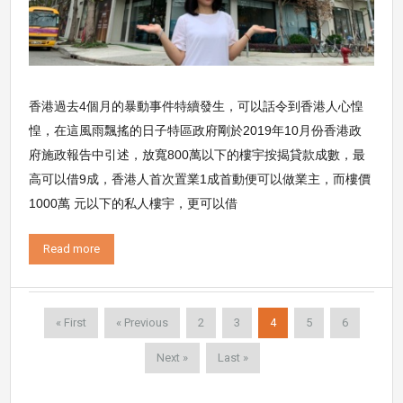
香港過去4個月的暴動事件特續發生，可以話令到香港人心惶
惶，在這風雨飄搖的日子特區政府剛於2019年10月份香港政
府施政報告中引述，放寬800萬以下的樓宇按揭貸款成數，最
高可以借9成，香港人首次置業1成首動便可以做業主，而樓價
1000萬 元以下的私人樓宇，更可以借
Read more
« First
« Previous
2
3
4
5
6
Next »
Last »