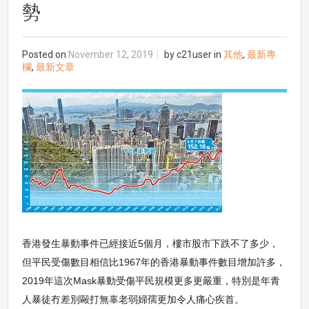
勢
Posted on
November 12, 2019
by
c21user
in
其他
,
最新專
欄
,
最新文章
香港發生暴動事件已經接近5個月，樓市股市下跌不了多少，
但平民受傷數目相信比1967年的香港暴動事件數目增加許多，
2019年這次Mask暴動受傷平民規模更多更嚴重，特別是年青
人暴徒冇差別毆打無辜老弱婦孺更加令人痛心疾首。