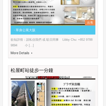
出售
- 單身公寓大阪
欲知詳情：請私信我們 或 駐日同事 Libby Chu: +852 9788
9894 小 […]
More Details
松屋町站徒步一分鐘