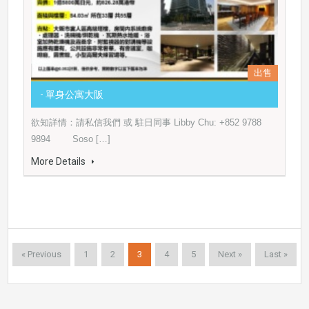
出售
- 單身公寓大阪
欲知詳情：請私信我們 或 駐日同事 Libby Chu: +852 9788
9894 Soso […]
More Details
« Previous
1
2
3
4
5
Next »
Last »