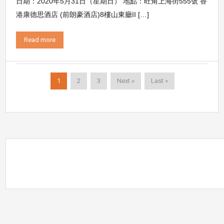
日期：2020年5月31日（星期日） 地點：旺角上海街555號 香
港康德思酒店 (前朗豪酒店)8樓山東廳II […]
Read more
1
2
3
Next »
Last »