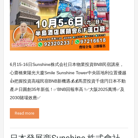
6月15-16日Sunshine株式会社日本物業投資BNB民宿講座，
心齋橋東陽光大廈Smile Sunshine Tower中央區地利位置優越
👍把握投資高端民宿BNB新機遇💰💰馬雲投資千億円日本不動
產🎉日圓創35年新低！✅BNB回報率高 !✅大阪2025萬博✅及
2030賭場效應✅
Read more