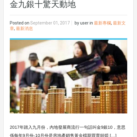
金九銀十驚天動地
Posted on
September 01, 2017
by
user
in
最新專欄
,
最新文
章
,
最新消息
2017年踏入九月份，內地發展商流行一句話叫金9銀10，意思
係每年9月份-10月份是房地產銷售黃金檔期買賣頻煩 […]