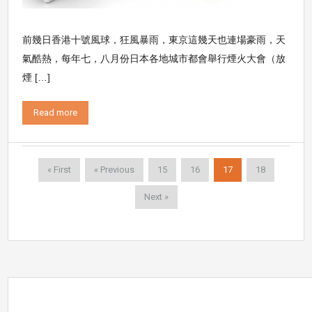
前幾日香港十號風球，狂風暴雨，東京這幾天也連場豪雨，天
氣酷熱，每年七，八月份日本各地城市都會舉行煙火大會（放
煙 […]
Read more
« First
« Previous
15
16
17
18
Next »