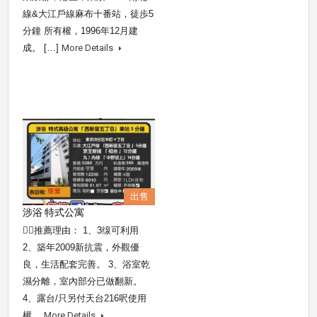
線&大江戶線麻布十番站，徒歩5
分鐘 所有權，1996年12月建
成。 […]
More Details
出售
涉浴 特式公寓
👍🏼推薦理由： 1、3缐可利用
2、築年2009新抗震，外觀優
良，生活配套完善。 3、浴室乾
濕分離，室內部分已做翻新。
4、露台/只另付天台216呎使用
權。
More Details