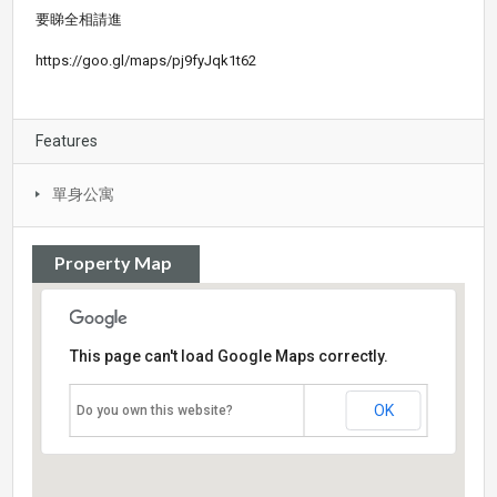
要睇全相請進
https://goo.gl/maps/pj9fyJqk1t62
Features
單身公寓
Property Map
This page can't load Google Maps correctly.
OK
Do you own this website?