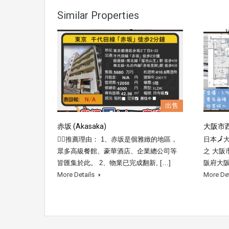
Similar Properties
出售
赤坂 (Akasaka)
大阪市
👍🏼推薦理由： 1、赤坂是個雅緻的地區，
日本🗾大
眾多高級餐館、豪華酒店、企業總公司等
之 大阪
皆匯集於此。 2、物業已完成翻新, […]
阪府大阪
More Details
More De