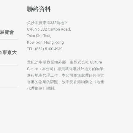
聯絡資料
尖沙咀廣東道332號地下
G/F, No.332 Canton Road,
展覽會
Tsim Sha Tsui,
Kowloon, Hong Kong
TEL: (852) 5100 4939
暨日本東京大
世紀21中華物業海外部，由株式会社 Culture
Centre（本公司）專責就香港以外地方的物業
進行地產代理工作，本公司並無處理任何位於
香港的物業的牌照，故不受香港物業之《地產
代理條例》限制。