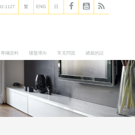
繁
ENG
日
82-1127
專欄資料
樓盤導向
常見問題
總裁的話