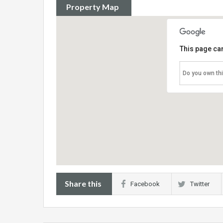
Property Map
This page can
Do you own th
Share this
Facebook
Twitter