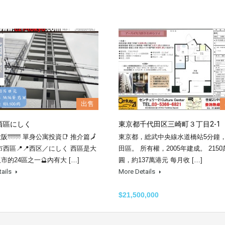
出售
西區にしく
東京都千代田区三崎町３丁目2-1
阪🌁🌁 單身公寓投資📑 推介篇🗾
東京都，総武中央線水道橋站5分鐘
市西區📍📍西区／にしく 西區是大
田區。 所有權，2005年建成。 215
市的24區之一🔮內有大 […]
圓，約137萬港元 每月收 […]
tails
More Details
$21,500,000