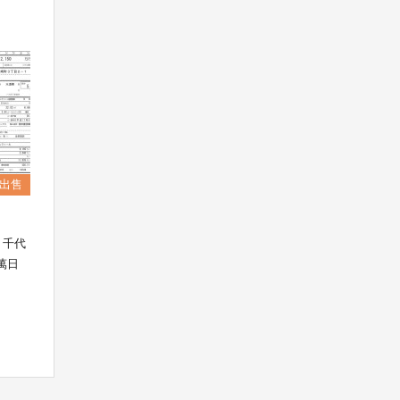
出售
，千代
0萬日