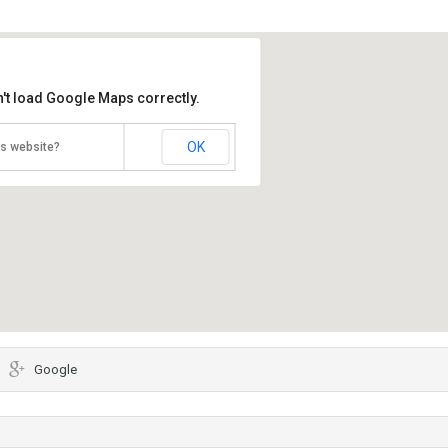
't load Google Maps correctly.
OK
is website?
Google