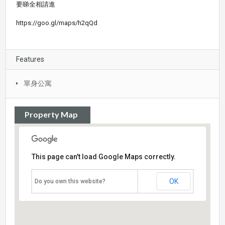
要睇全相請進
https://goo.gl/maps/h2qQd
Features
單身公寓
Property Map
This page can't load Google Maps correctly.
OK
Do you own this website?