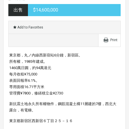
出售
$14,600,000
Add to Favorites
Print
東京都，丸ノ内線西新宿站6分鐘，新宿區。
所有權，1985年建成。
1460萬日圓，約94萬港元
每月收租¥75,000
表面回報率6.1%。
専用面積16.71平方米
管理費¥7800，修繕積立金¥2730
新抗震土地永久所有權物件，鋼筋混凝土構11層建的7樓，西北大
露台，有電梯。
東京都新宿区西新宿６丁目２５－１６