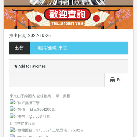
推出日期: 2022-10-26
出售
- 地鋪/全幢, 東京
Add to Favorites
Print
東京山手線圈內 全棟物業 ，單一業權
位置無懈可擊
售價： 日元3億4200萬
港幣：@0.053 計算
約港幣$1812萬
建物面積：373.56㎡ 土地面積：75.92㎡