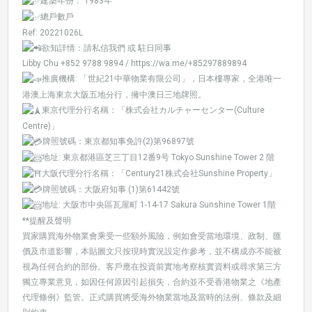
建築年份： 1983年
總戶數戶
Ref: 20221026L
欲知詳情：請私信我們 或 駐日同事
Libby Chu +852 9788 9894 /
https://wa.me/+85297889894
推廣機構: 「世紀21中華物業有限公司」，日本樓專家，全港唯一
港澳上海東京大阪五地分行，擁中澳日三地牌照。
東京代理分行名稱：「株式会社カルチャーセンター(Culture
Centre)」
牌照號碼：東京都知事免許(2)第96897號
地址: 東京都港區芝三丁目12番9号 Tokyo Sunshine Tower 2 階
大阪代理分行名稱：「Century21株式会社Sunshine Property」
牌照號碼：大阪府知事 (1)第61442號
地址: 大阪市中央區瓦屋町 1-14-17 Sakura Sunshine Tower 1階
**提醒及聲明
買家購買海外物業會乘受一些額外風險，例如會受當地環境、政制、匯
價及市道影響，本貼圖文只按現時實況設定作參考，並不構成亦不能被
視為任何合約的部份。客戶應在投資前實地考察核實資料或尋求第三方
獨立專業意見，如因任何原因引起損失，合約並不受香港物業之《地產
代理條例》監管。正式購買將受海外物業當地及當時的法例、條款及細