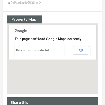
據之變動或會影響回報率之
Property Map
This page can't load Google Maps correctly.
OK
Do you own this website?
Share this