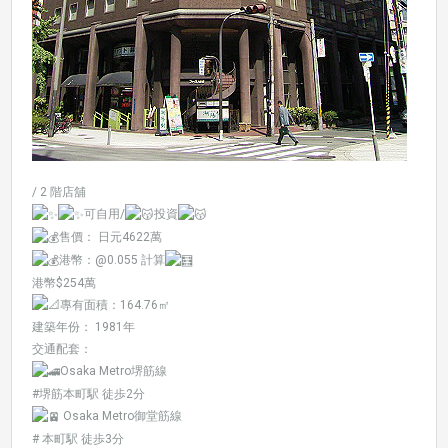
/ 2 階店舖
可自用/
投資
售價： 日元4622萬
港幣：@0.055 計算
港幣$254萬
專有面積：164.76㎡
建築年份： 1981年
交通配套：
Osaka Metro堺筋線
#堺筋本町駅
徒歩2分
Osaka Metro御堂筋線
# 本町駅 徒歩3分