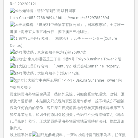
Ref: 20220912L
欲知詳情：請私信我們 或 駐日同事
Libby Chu +852 9788 9894 /
https://wa.me/+85297889894
推廣機構: 「世紀21中華物業有限公司」，日本樓專家，全港唯一
港澳上海東京大阪五地分行，擁中澳日三地牌照。
東京代理分行名稱：「株式会社カルチャーセンター(Culture
Centre)」
牌照號碼：東京都知事免許(2)第96897號
地址: 東京都港區芝三丁目12番9号 Tokyo Sunshine Tower 2 階
大阪代理分行名稱：「Century21株式会社Sunshine Property」
牌照號碼：大阪府知事 (1)第61442號
地址: 大阪市中央區瓦屋町 1-14-17 Sakura Sunshine Tower 1階
**提醒及聲明
買家購買海外物業會乘受一些額外風險，例如會受當地環境、政制、匯
價及市道影響，本貼圖文只按現時實況設定作參考，並不構成亦不能被
視為任何合約的部份。客戶應在投資前實地考察核實資料或尋求第三方
獨立專業意見，如因任何原因引起損失，合約並不受香港物業之《地產
代理條例》監管。正式購買將受海外物業當地及當時的法例、條款及細
則約束。
以上匯率計算
只是參考資料，一齊均以銀行當日匯率為準，任何數