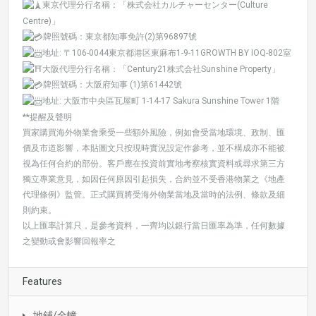
東京代理分行名稱：「株式会社カルチャーセンター(Culture
Centre)」
牌照號碼：東京都知事免許(2)第96897號
地址: 〒106-0044東京都港区東麻布1-9-11GROWTH BY IOQ-802室
大阪代理分行名稱：「Century21株式会社Sunshine Property」
牌照號碼：大阪府知事 (1)第61442號
地址: 大阪市中央區瓦屋町 1-14-17 Sakura Sunshine Tower 1階
**提醒及聲明
買家購買海外物業會乘受一些額外風險，例如會受當地環境、政制、匯
價及市道影響，本貼圖文只按現時實況設定作參考，並不構成亦不能被
視為任何合約的部份。客戶應在投資前實地考察核實資料或尋求第三方
獨立專業意見，如因任何原因引起損失，合約並不受香港物業之《地產
代理條例》監管。正式購買將受海外物業當地及當時的法例、條款及細
則約束。
以上匯率計算只，是參考資料，一齊均以銀行當日匯率為準，任何數據
之變動或會影響回報率之
Features
地鋪/全幢