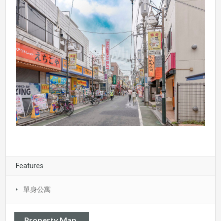
Features
單身公寓
Property Map