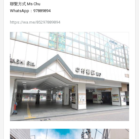
聯繫方式 Ms Chu
WhatsApp：97889894
https://wa.me/85297889894