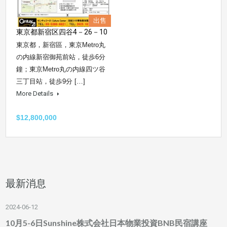
出售
東京都新宿区四谷4－26－10
東京都，新宿區，東京Metro丸
の内線新宿御苑前站，徒歩6分
鐘；東京Metro丸の内線四ツ谷
三丁目站，徒歩9分 […]
More Details
$12,800,000
最新消息
2024-06-12
10月5-6日Sunshine株式会社日本物業投資BNB民宿講座