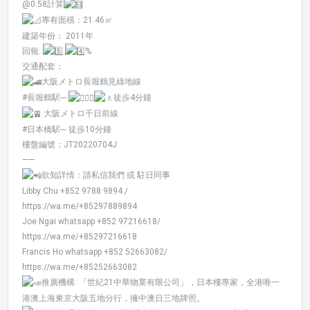
@0.58計算
專有面積：21.46㎡
建築年份： 2011年
回報:
.
%
交通配套：
大阪メトロ長堀鶴見綠地線
#長堀鶴駅
─
徒歩4分鐘
大阪メトロ千日前線
#日本橋駅
─ 徒歩10分鐘
樓盤編號：JT20220704J
——
欲知詳情：請私信我們 或 駐日同事
Libby Chu +852 9788 9894 /
https://wa.me/+85297889894
Joe Ngai whatsapp +852 97216618/
https://wa.me/+85297216618
Francis Ho whatsapp +852 52663082/
https://wa.me/+85252663082
推廣機構: 「世紀21中華物業有限公司」，日本樓專家，全港唯一
港澳上海東京大阪五地分行，擁中澳日三地牌照。