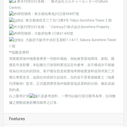
東京代理分行名稱：「株式会社カルチャーセンター(Culture
Centre)」
牌照號碼：東京都知事免許(2)第96897號
地址: 東京都港區芝三丁目12番9号 Tokyo Sunshine Tower 2 階
大阪代理分行名稱：「Century21株式会社Sunshine Property」
牌照號碼：大阪府知事 (1)第61442號
地址: 大阪府大阪市中央区瓦屋町1-14-17, Sakura Sunshine Tower
1 階
**提醒及聲明
買家購買海外物業會乘受一些額外風險，例如會受當地環境、政制、匯
價及市道影響，本貼圖文只按現時實況設定作參考，並不構成亦不能被
視為任何合約的部份。客戶應在投資前實地考察核實資料或尋求第三方
獨立專業意見，如因任何原因引起損失，合約並不受香港物業之《地產
代理條例》監管。正式購買將受海外物業當地及當時的法例、條款及細
則約束。
以上匯率計算
只是參考資料，一齊均以銀行當日匯率為準，任何數
據之變動或會影響回報率之計算。
Features