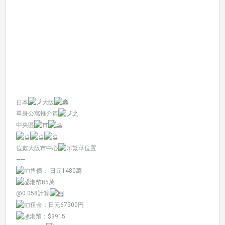
日本
大阪
單身公寓推介篇
之
中央區
位處大阪市中心
繁華位置
——
售價： 日元1480萬
港幣85萬
@0.058計算
租金：日元67500円
港幣：$3915