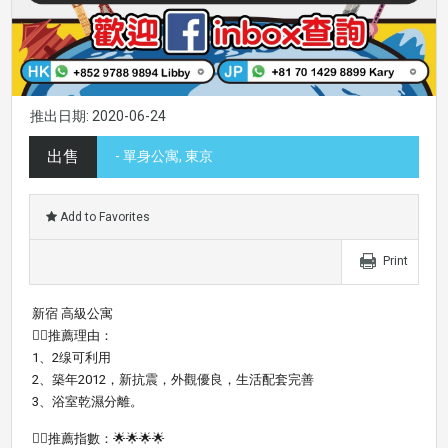
推出日期: 2020-06-24
出售
- 單身公寓, 東京
Add to Favorites
Print
新宿 高級公寓
👍🏼推薦理由：
1、2缐可利用
2、築年2012，新抗震，外觀優良，生活配套完善
3、浴室乾濕分離。
👍🏻推薦指數：🌟🌟🌟🌟