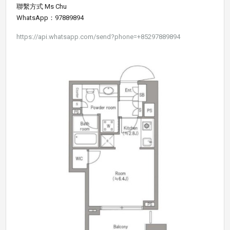
聯繫方式 Ms Chu
WhatsApp：97889894
https://api.whatsapp.com/send?phone=+85297889894