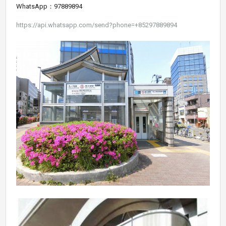
WhatsApp：97889894
https://api.whatsapp.com/send?phone=+85297889894