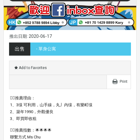
推出日期: 2020-06-17
出售
- 單身公寓
Add to Favorites
Print
👍🏼推薦理由：
1、3缐 可利用，山手線，丸丿內缐，有樂町缐
2、築年1990，外觀優良
3、即買即收租
👍🏻推薦指數：🌟🌟🌟🌟
聯繫方式 Ms Chu