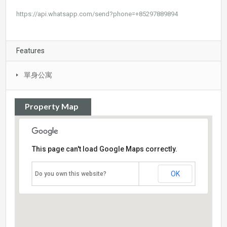
https://api.whatsapp.com/send?phone=+85297889894
Features
單身公寓
Property Map
This page can't load Google Maps correctly.
OK
Do you own this website?