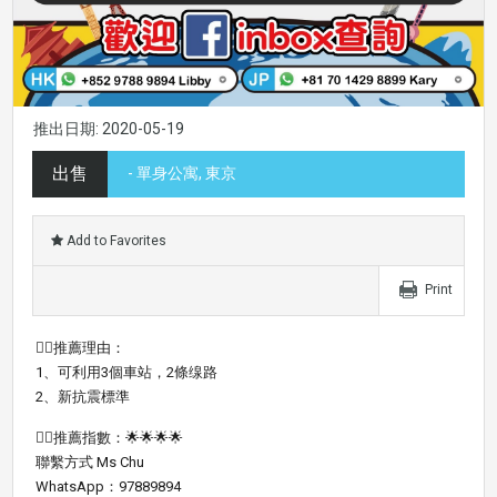
推出日期: 2020-05-19
出售
- 單身公寓, 東京
Add to Favorites
Print
👍🏼推薦理由：
1、可利用3個車站，2條缐路
2、新抗震標準
👍🏻推薦指數：🌟🌟🌟🌟
聯繫方式 Ms Chu
WhatsApp：97889894