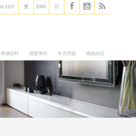
繁
ENG
日
82-1127
專欄資料
樓盤導向
常見問題
總裁的話