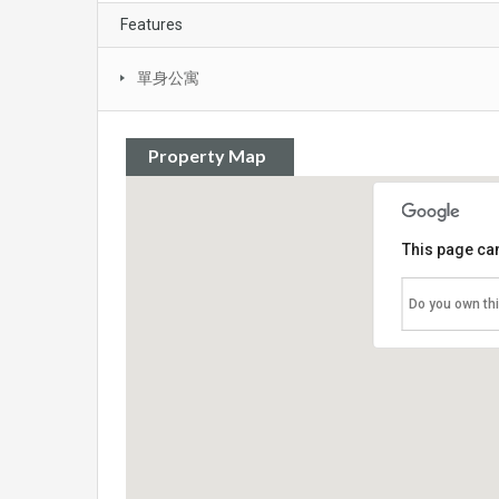
Features
單身公寓
Property Map
This page can
Do you own th