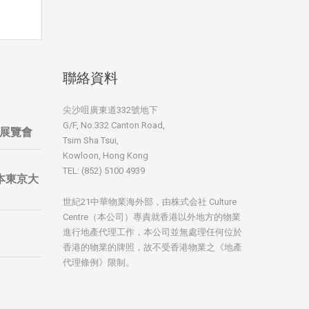
聯絡資料
尖沙咀廣東道332號地下
G/F, No.332 Canton Road,
展覽會
Tsim Sha Tsui,
Kowloon, Hong Kong
TEL: (852) 5100 4939
暨日本東京大
世紀21中華物業海外部，由株式会社 Culture
Centre（本公司）專責就香港以外地方的物業
進行地產代理工作，本公司並無處理任何位於
香港的物業的牌照，故不受香港物業之《地產
代理條例》限制。