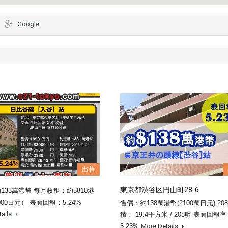
Google
出售
東京都渋谷区円山町28-6
133萬港幣 每月收租：約5810港
000日元） 表面回報：5.24%
售價：約138萬港幣(2100萬日元) 20
tails
積： 19.4平方米 / 208呎 表面回報
5.23%
More Details