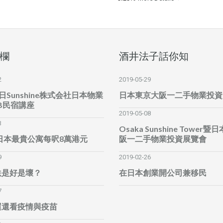
欄
酒井法子話你知
2
2019-05-29
6日Sunshine株式会社日本物業
日本東京大阪一二手物業投資
B民宿講座
2019-05-08
3
Osaka Sunshine Tower
全日本最貴公寓每呎8萬港元
阪一二手物業投資展覽會
9
2019-02-26
跌是好是壞？
在日本創業開公司兼移民
7
運還看疫情與疫苗