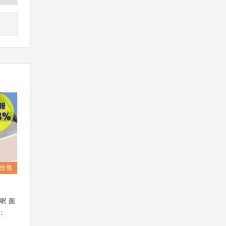
出售
8呎 面
率：