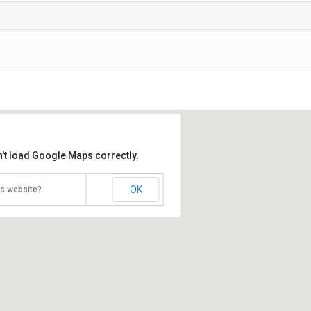
't load Google Maps correctly.
OK
is website?