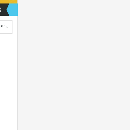
售
Print