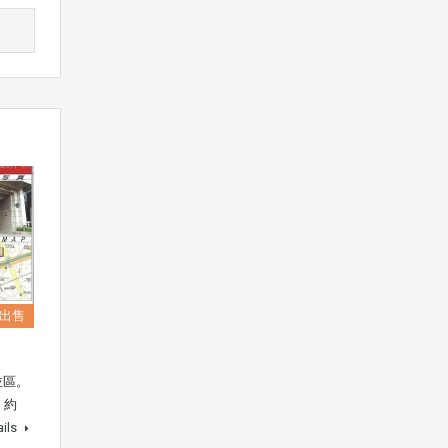
出售
並區。
，約
ails