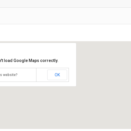
't load Google Maps correctly.
OK
is website?