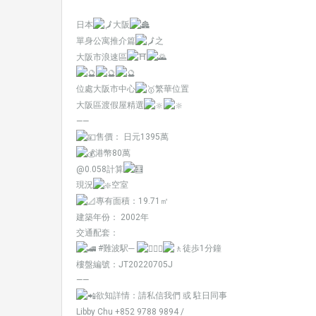
日本
大阪
單身公寓推介篇
之
大阪市浪速區
位處大阪市中心
繁華位置
大阪區渡假屋精選
——
售價： 日元1395萬
港幣80萬
@0.058計算
現況
空室
專有面積：19.71㎡
建築年份： 2002年
交通配套：
#難波駅
─
徒歩1分鐘
樓盤編號：JT20220705J
——
欲知詳情：請私信我們 或 駐日同事
Libby Chu +852 9788 9894 /