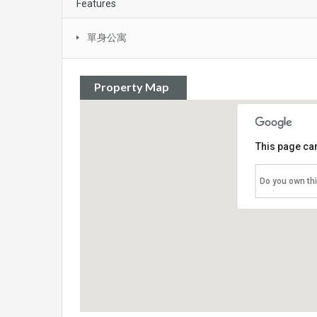
Features
單身公寓
Property Map
This page can
Do you own th