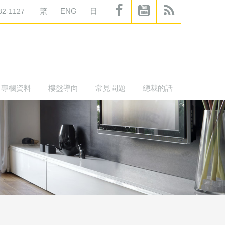
繁
ENG
日
82-1127
專欄資料
樓盤導向
常見問題
總裁的話