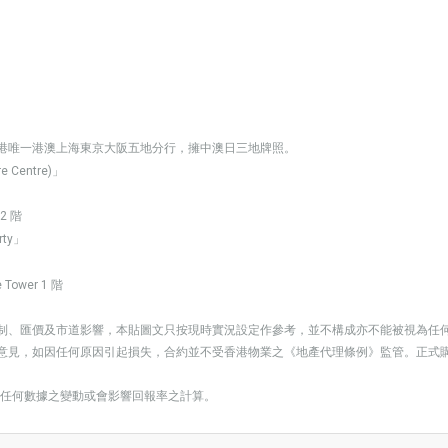
全港唯一港澳上海東京大阪五地分行，擁中澳日三地牌照。
entre)」
2 階
rty」
Tower 1 階
制、匯價及市道影響，本貼圖文只按現時實況設定作參考，並不構成亦不能被視為任
意見，如因任何原因引起損失，合約並不受香港物業之《地產代理條例》監管。正式
任何數據之變動或會影響回報率之計算。