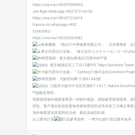
https://wa.me/+85297889894
Joe Ngai whatsapp +852 97216618/
https://wa.me/+85297216618
Francis Ho whatsapp +852
52663082/
https://wa.me/+85252663082
推廣機構: 「世紀21中華物業有限公司」，日本樓專家，
東京代理分行名稱：「株式会社カルチャーセンター(Culture C
牌照號碼：東京都知事免許(2)第96897號
地址: 東京都港區芝三丁目12番9号 Tokyo Sunshine Tower 
大阪代理分行名稱：「Century21株式会社Sunshine Prope
牌照號碼：大阪府知事 (1)第61442號
地址: 大阪府大阪市中央区瓦屋町1-14-17, Sakura Sunshine 
**提醒及聲明
買家購買海外物業會乘受一些額外風險，例如會受當地環境、政
部份。客戶應在投資前實地考察核實資料或尋求第三方獨立專業
海外物業當地及當時的法例、條款及細則約束。
以上匯率計算
只是參考資料，一齊均以銀行當日匯率為準，