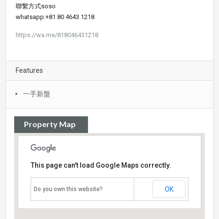
聯繫方式soso
whatsapp:+81 80 4643 1218
https://wa.me/818046431218
Features
一手新盤
Property Map
This page can't load Google Maps correctly.
OK
Do you own this website?