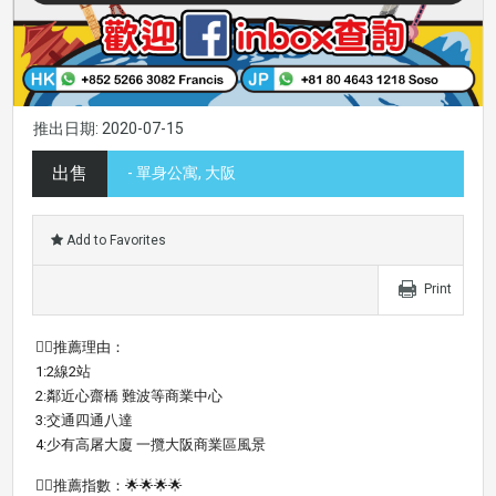
推出日期: 2020-07-15
出售
- 單身公寓, 大阪
Add to Favorites
Print
👍🏼推薦理由：
1:2線2站
2:鄰近心齋橋 難波等商業中心
3:交通四通八達
4:少有高屠大廈 一攬大阪商業區風景
👍🏻推薦指數：🌟🌟🌟🌟