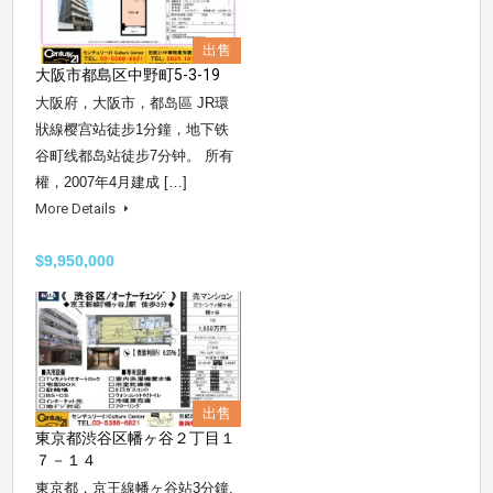
出售
大阪市都島区中野町5-3-19
大阪府，大阪市，都岛區 JR環
狀線樱宫站徒步1分鐘，地下铁
谷町线都岛站徒步7分钟。 所有
權，2007年4月建成 […]
More Details
$9,950,000
出售
東京都渋谷区幡ヶ谷２丁目１
７－１４
東京都，京王線幡ヶ谷站3分鐘,