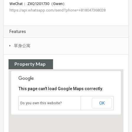
WeChat： ZXQ1201730（Gwen）
https://api.whatsapp.com/send?phone=+818047368028
Features
單身公寓
Property Map
This page can't load Google Maps correctly.
OK
Do you own this website?