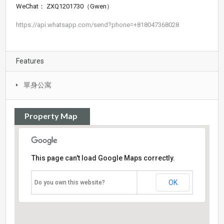
WeChat： ZXQ1201730（Gwen）
https://api.whatsapp.com/send?phone=+818047368028
Features
單身公寓
Property Map
This page can't load Google Maps correctly.
OK
Do you own this website?