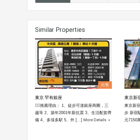
Similar Properties
出售
東京 罕有銀座
東京新宿
👍🏼推薦理由： 1、徒步可達銀座商圈，三
東京新宿
越等 2、築年2001年新抗震 3、生活配套齊
步 新宿
備 4、多缐多駅 5、外 […]
More Details
元715