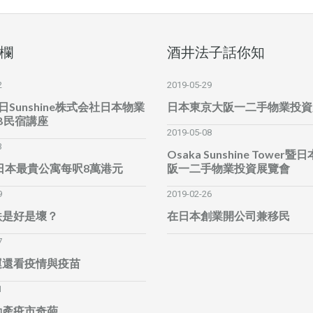
欄
酒井法子話你知
2
2019-05-29
6日Sunshine株式会社日本物業
日本東京大阪一二手物業投資
B民宿講座
2019-05-08
3
Osaka Sunshine Tower
全日本最貴公寓每呎8萬港元
阪一二手物業投資展覽會
9
2019-02-26
跌是好是壞？
在日本創業開公司兼移民
7
運還看疫情與疫苗
1
動產疫市奇葩