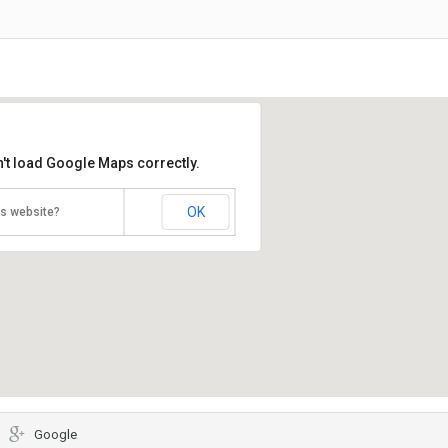
't load Google Maps correctly.
OK
is website?
Google