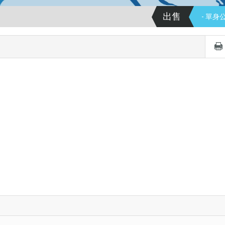
出售
- 單身