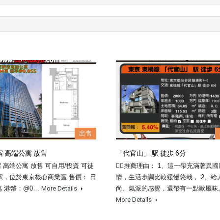
出售
 高端公寓 放售
「代官山」 駅 徒歩 6分
 高端公寓 放售 可自用/投資 可徒
👍🏼推薦理由： 1、這一帶充滿著異國
駅，位於東京核心商業區 售價： 日
情，生活步調比較緩慢悠哉， 2、給
0萬 港幣：@0…
More Details
尚、氣派的感覺，還帶有一點歐風味。 
More Details