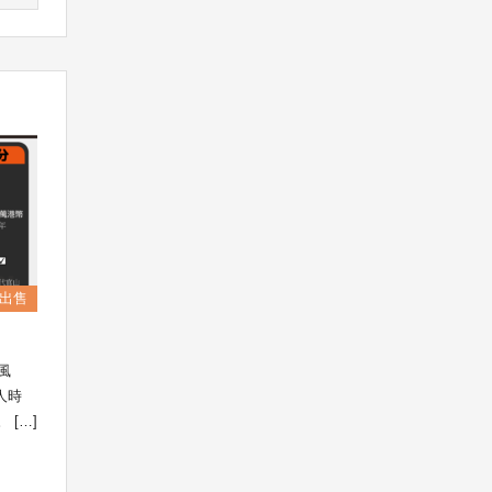
出售
風
人時
[…]