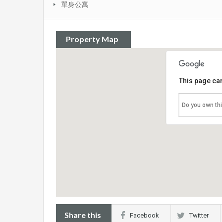
單身公寓
Property Map
This page can
Do you own th
Share this
Facebook
Twitter