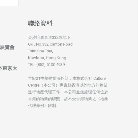
聯絡資料
尖沙咀廣東道332號地下
G/F, No.332 Canton Road,
展覽會
Tsim Sha Tsui,
Kowloon, Hong Kong
TEL: (852) 5100 4939
暨日本東京大
世紀21中華物業海外部，由株式会社 Culture
Centre（本公司）專責就香港以外地方的物業
進行地產代理工作，本公司並無處理任何位於
香港的物業的牌照，故不受香港物業之《地產
代理條例》限制。