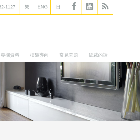
繁
ENG
日
82-1127
專欄資料
樓盤導向
常見問題
總裁的話